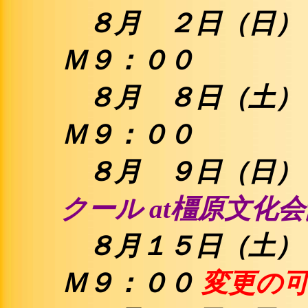
８月 ２日（
Ｍ９：００
８月 ８日（土
Ｍ９：００
８月 ９日
クール at橿原文化
８
月１５日（土）
Ｍ９：００
変更の可