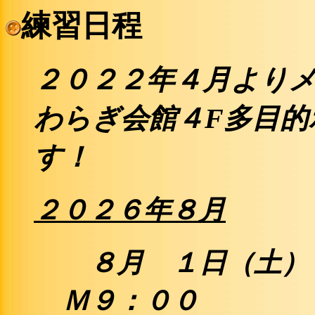
練習日程
２０２２年４月より
わらぎ会館４F多目的
す
！
２０２
６
年
８
月
８月 １日（
Ｍ９：００