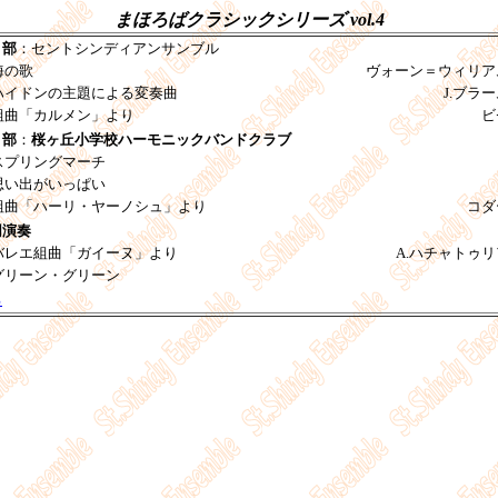
まほろばクラシックシリーズ vol.4
１部
：セントシンディアンサンブル
海の歌
ヴォーン＝ウィリア
ハイドンの主題による変奏曲
J.ブラ
組曲「カルメン」より
ビ
２部
：
桜ヶ丘小学校ハーモニックバンドクラブ
スプリングマーチ
思い出がいっぱい
組曲「ハーリ・ヤーノシュ」より
コダ
同演奏
バレエ組曲「ガイーヌ」より
A.ハチャトゥ
グリーン・グリーン
る