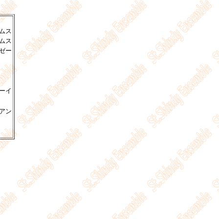
ムス
ームス
ゼー
ーイ
リアン